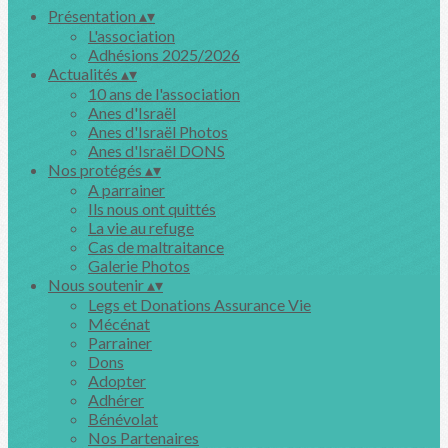
Présentation
▴
▾
L'association
Adhésions 2025/2026
Actualités
▴
▾
10 ans de l'association
Anes d'Israël
Anes d'Israël Photos
Anes d'Israël DONS
Nos protégés
▴
▾
A parrainer
Ils nous ont quittés
La vie au refuge
Cas de maltraitance
Galerie Photos
Nous soutenir
▴
▾
Legs et Donations Assurance Vie
Mécénat
Parrainer
Dons
Adopter
Adhérer
Bénévolat
Nos Partenaires