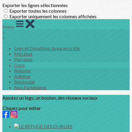
Exporter les lignes sélectionnées
Exporter toutes les colonnes
Exporter uniquement les colonnes affichées
Menu
<
>
Legs et Donations Assurance Vie
Mécénat
Parrainer
Dons
Adopter
Adhérer
Bénévolat
Nos Partenaires
Ajoutez un logo, un bouton, des réseaux sociaux
Cliquez pour éditer