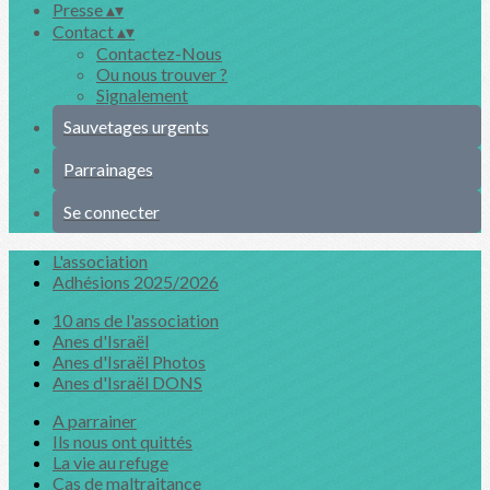
Presse
▴
▾
Contact
▴
▾
Contactez-Nous
Ou nous trouver ?
Signalement
Sauvetages urgents
Parrainages
Se connecter
L'association
Adhésions 2025/2026
10 ans de l'association
Anes d'Israël
Anes d'Israël Photos
Anes d'Israël DONS
A parrainer
Ils nous ont quittés
La vie au refuge
Cas de maltraitance