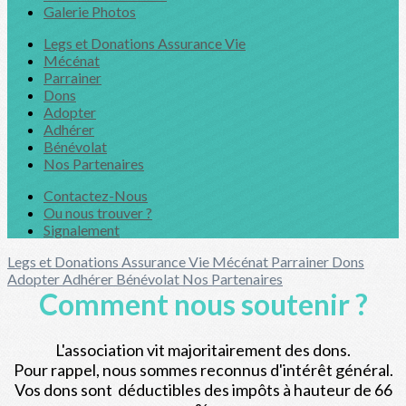
Galerie Photos
Legs et Donations Assurance Vie
Mécénat
Parrainer
Dons
Adopter
Adhérer
Bénévolat
Nos Partenaires
Contactez-Nous
Ou nous trouver ?
Signalement
Legs et Donations Assurance Vie
Mécénat
Parrainer
Dons
Adopter
Adhérer
Bénévolat
Nos Partenaires
Comment nous soutenir ?
L'association vit majoritairement des dons.
Pour rappel, nous sommes reconnus d'intérêt général.
Vos dons sont déductibles des impôts à hauteur de 66